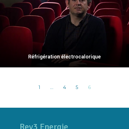
Réfrigération électrocalorique
1
…
4
5
6
Rev3 Energie