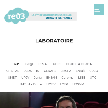
TOGG
LABORATOIRE
Tout
LGCgE
ESSIAL
UCCS
CERI EE & CERI SN
CRISTAL
LCDS
ISI
CERAPS
LMCPA
Ensait
ULCO
UMET
UPJV
Junia
ENSAM
Cerema
LSEE
UTC
IMT Lille Douai
UCEIV
L2EP
UDSMM