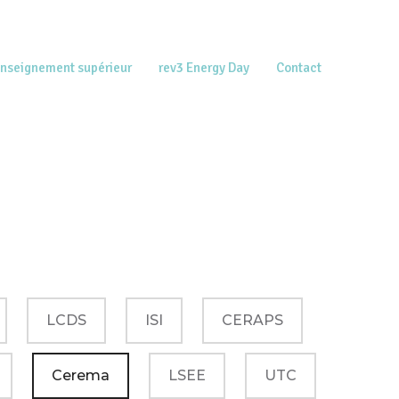
enseignement supérieur
rev3 Energy Day
Contact
LCDS
ISI
CERAPS
Cerema
LSEE
UTC