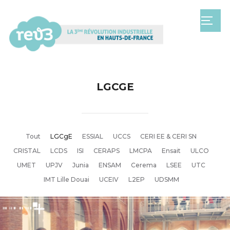
TOGG
LGCGE
Tout
LGCgE
ESSIAL
UCCS
CERI EE & CERI SN
CRISTAL
LCDS
ISI
CERAPS
LMCPA
Ensait
ULCO
UMET
UPJV
Junia
ENSAM
Cerema
LSEE
UTC
IMT Lille Douai
UCEIV
L2EP
UDSMM